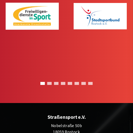
Straßensport e.V.
Nobelstraße 50b
18059 Rostock