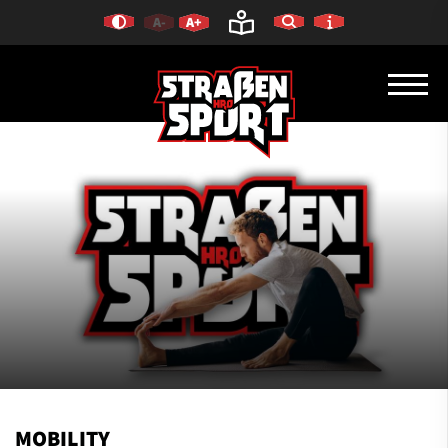
A-
A+
MOBILITY